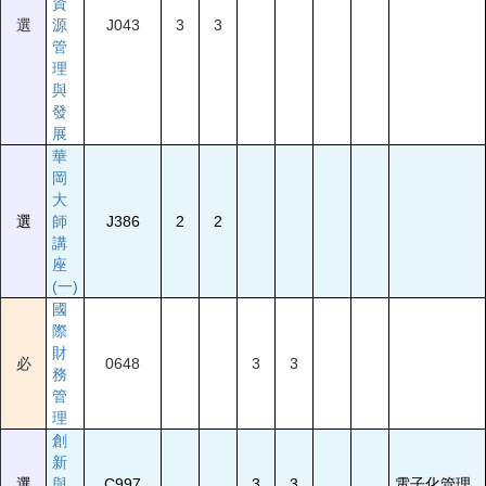
資
選
源
J043
3
3
管
理
與
發
展
華
岡
大
選
師
J386
2
2
講
座
(一)
國
際
財
必
0648
3
3
務
管
理
創
新
選
與
C997
3
3
電子化管理