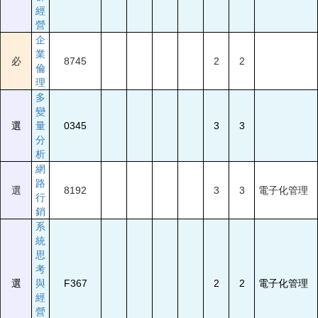
經
營
企
業
必
8745
2
2
倫
理
多
變
選
量
0345
3
3
分
析
網
路
選
8192
3
3
電子化管理
行
銷
系
統
思
考
選
與
F367
2
2
電子化管理
經
營