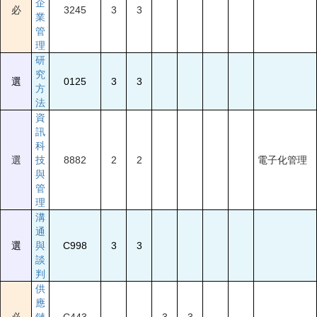
企
必
3245
3
3
業
管
理
研
究
選
0125
3
3
方
法
資
訊
科
選
技
8882
2
2
電子化管理
與
管
理
溝
通
選
與
C998
3
3
談
判
供
應