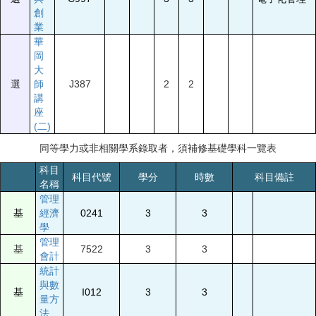
創
業
華
岡
大
選
師
J387
2
2
講
座
(二)
同等學力或非相關學系錄取者，須補修基礎學科一覽表
科目
科目代號
學分
時數
科目備註
名稱
管理
基
經濟
0241
3
3
學
管理
基
7522
3
3
會計
統計
與數
基
I012
3
3
量方
法