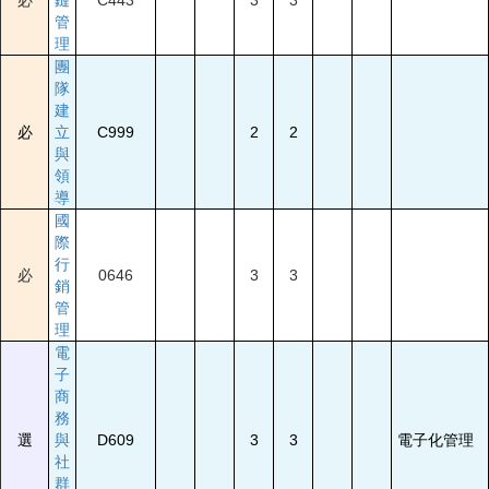
必
鏈
C443
3
3
管
理
團
隊
建
必
立
C999
2
2
與
領
導
國
際
行
必
0646
3
3
銷
管
理
電
子
商
務
選
與
D609
3
3
電子化管理
社
群