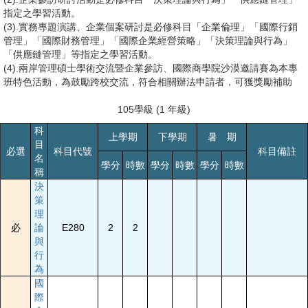
指定之學習活動。
(3).實務專題演講、企業個案研討是必修科目「企業倫理」「國際行銷
管理」「國際財務管理」「國際企業經營策略」「決策理論與行為」
「供應鏈管理」等指定之學習活動。
(4).兩岸管理碩士學術交流暨企業參訪、國際商學院沙漠邀請賽為本專
班特色活動，為鼓勵跨校交流，符合相關辦法申請者，可獲獎勵補助
105學級 (1 年級)
科
上學期
下學期
暑 期
目
必選
科目代號
科目備註
名
學分
時數
學分
時數
學分
時數
稱
決
策
理
必
論
E280
2
2
與
行
為
國
際