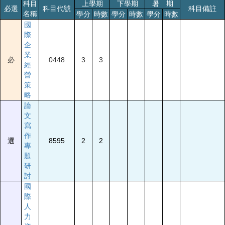
科目
上學期
下學期
暑 期
必選
科目代號
科目備註
名稱
學分
時數
學分
時數
學分
時數
國
際
企
業
必
0448
3
3
經
營
策
略
論
文
寫
作
選
8595
2
2
專
題
研
討
國
際
人
力