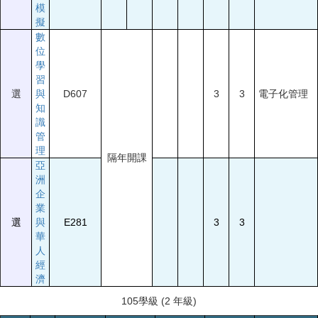
模
擬
數
位
學
習
選
與
D607
3
3
電子化管理
知
識
管
理
隔年開課
亞
洲
企
業
選
與
E281
3
3
華
人
經
濟
105學級 (2 年級)