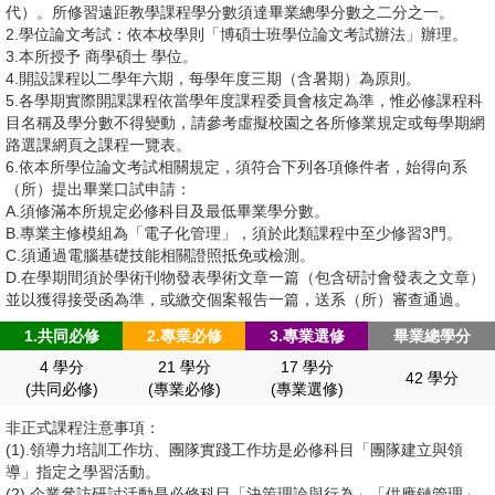
榮譽榜
活動影音
代）。所修習遠距教學課程學分數須達畢業總學分數之二分之一。
論文規範
2.學位論文考試：依本校學則「博碩士班學位論文考試辦法」辦理。
系所沿革/歷屆主任
相關連結
所友會
3.本所授予 商學碩士 學位。
4.開設課程以二學年六期，每學年度三期（含暑期）為原則。
課程特色
招生資訊
5.各學期實際開課課程依當學年度課程委員會核定為準，惟必修課程科
校友網
目名稱及學分數不得變動，請參考虛擬校園之各所修業規定或每學期網
教材試閱
路選課網頁之課程一覽表。
English
學分班
6.依本所學位論文考試相關規定，須符合下列各項條件者，始得向系
校友發展追蹤
（所）提出畢業口試申請：
A.須修滿本所規定必修科目及最低畢業學分數。
考試項目及日程
畢業生流向調查
B.專業主修模組為「電子化管理」，須於此類課程中至少修習3門。
C.須通過電腦基礎技能相關證照抵免或檢測。
視訊口試規範
D.在學期間須於學術刊物發表學術文章一篇（包含研討會發表之文章）
並以獲得接受函為準，或繳交個案報告一篇，送系（所）審查通過。
1.共同必修
2.專業必修
3.專業選修
畢業總學分
4 學分
21 學分
17 學分
42 學分
(共同必修)
(專業必修)
(專業選修)
非正式課程注意事項：
(1).領導力培訓工作坊、團隊實踐工作坊是必修科目「團隊建立與領
導」指定之學習活動。
(2).企業參訪研討活動是必修科目「決策理論與行為」「供應鏈管理」