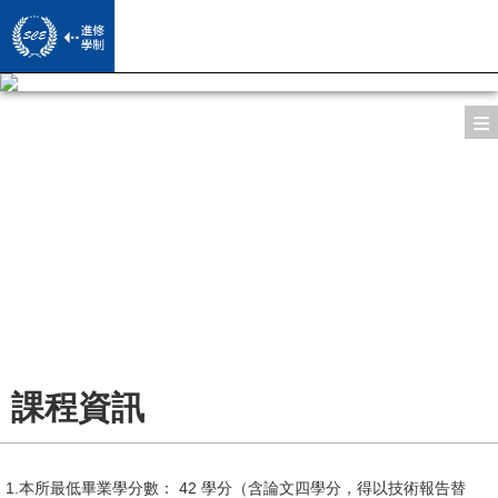
系所導覽
師資陣容
所長的話
課程資訊
專/兼任教授
系所特色
活動影音
修課規定
導師
授課方式
學習成果
活動照片
學習地圖
課程資訊
專員/助教
校友學習經驗分享
下載專區
歷屆學位論文
Facebook
畢業門檻
商管所校友專訪文章/影片
校友園地
1.本所最低畢業學分數： 42 學分（含論文四學分，得以技術報告替