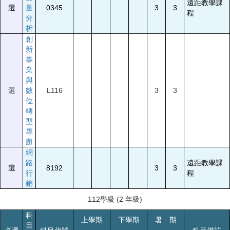
遠距教學課
選
量
0345
3
3
程
分
析
創
新
事
業
與
選
數
L116
3
3
位
轉
型
專
題
網
路
遠距教學課
選
8192
3
3
行
程
銷
112學級 (2 年級)
科
上學期
下學期
暑 期
目