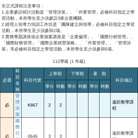
非正式課程注意事項：
1.企業參訪研討活動是「管理決策」、「作業管理」必修科目指定之學
習活動，本所學生至少須參訪3家企業機關。
2.經理人領導力培訓工作坊是「團隊建立與領導」必修科目指定之學習
活動，本所學生至少須參與2場。
3.實務專題講座或企業個案講座是「企業倫理」、「國際行銷管理」、
「國際財務管理」「國際企業經營策略」、「作業管理」、「管理決
策」等必修科目指定之學習活動，本所學生至少須參與6場。
112學級 (1 年級)
科
上學期
下學期
暑 期
目
必選
科目代號
科目備註
名
學分
時數
學分
時數
學分
時數
稱
管
理
遠距教學課
必
K867
2
2
決
程
策
國
際
行
遠距教學課
必
0646
3
3