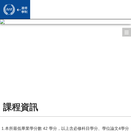
系所導覽
師資陣容
所長的話
課程資訊
專/兼任教授
系所特色
活動影音
修課規定
導師
授課方式
學習成果
活動照片
學習地圖
課程資訊
專員/助教
校友學習經驗分享
下載專區
歷屆學位論文
Facebook
畢業門檻
商管所校友專訪文章/影片
校友園地
1.本所最低畢業學分數 42 學分，以上含必修科目學分、學位論文4學分