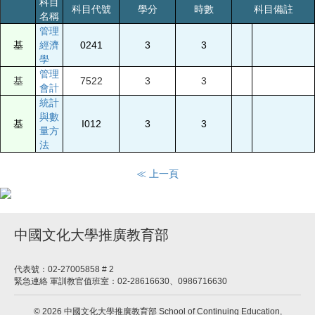
科目
科目代號
學分
時數
科目備註
名稱
管理
基
經濟
0241
3
3
學
管理
基
7522
3
3
會計
統計
與數
基
I012
3
3
量方
法
≪ 上一頁
中國文化大學推廣教育部
代表號：02-27005858 # 2
緊急連絡 軍訓教官值班室：02-28616630、0986716630
© 2026 中國文化大學推廣教育部 School of Continuing Education,