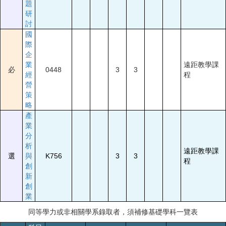
題
研
討
國
際
企
業
遠距教學課
必
0448
3
3
經
程
營
策
略
產
業
分
析
遠距教學課
選
與
K756
3
3
程
創
新
創
業
同等學力或非相關學系錄取者，須補修基礎學科一覽表