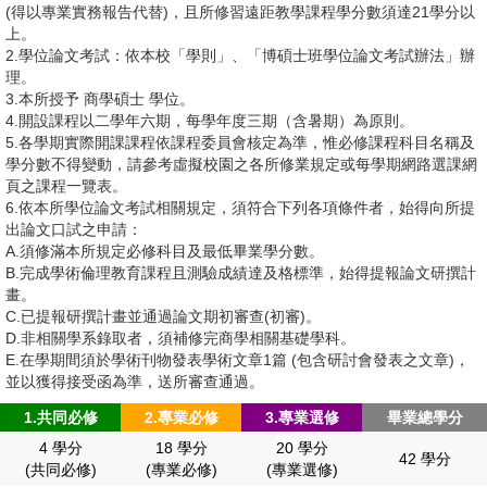
榮譽榜
活動影音
(得以專業實務報告代替)，且所修習遠距教學課程學分數須達21學分以
論文規範
上。
系所沿革/歷屆主任
相關連結
所友會
2.學位論文考試：依本校「學則」、「博碩士班學位論文考試辦法」辦
理。
課程特色
招生資訊
3.本所授予 商學碩士 學位。
校友網
4.開設課程以二學年六期，每學年度三期（含暑期）為原則。
教材試閱
5.各學期實際開課課程依課程委員會核定為準，惟必修課程科目名稱及
English
學分班
學分數不得變動，請參考虛擬校園之各所修業規定或每學期網路選課網
校友發展追蹤
頁之課程一覽表。
6.依本所學位論文考試相關規定，須符合下列各項條件者，始得向所提
考試項目及日程
畢業生流向調查
出論文口試之申請：
A.須修滿本所規定必修科目及最低畢業學分數。
視訊口試規範
B.完成學術倫理教育課程且測驗成績達及格標準，始得提報論文研撰計
畫。
C.已提報研撰計畫並通過論文期初審查(初審)。
D.非相關學系錄取者，須補修完商學相關基礎學科。
E.在學期間須於學術刊物發表學術文章1篇 (包含研討會發表之文章)，
並以獲得接受函為準，送所審查通過。
1.共同必修
2.專業必修
3.專業選修
畢業總學分
4 學分
18 學分
20 學分
42 學分
(共同必修)
(專業必修)
(專業選修)