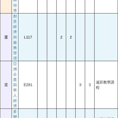
與
領
導
創
意
經
濟
選
與
L117
2
2
服
務
管
理
亞
洲
企
業
遠距教學課
選
與
E281
3
3
程
華
人
經
濟
多
變