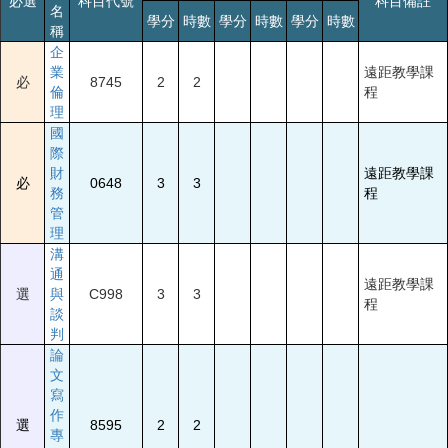
必選
科目代號
科目備註
名
學分
時數
學分
時數
學分
時數
稱
企
業
遠距教學課
必
8745
2
2
倫
程
理
國
際
財
遠距教學課
必
0648
3
3
務
程
管
理
溝
通
遠距教學課
選
與
C998
3
3
程
談
判
論
文
寫
作
選
8595
2
2
專