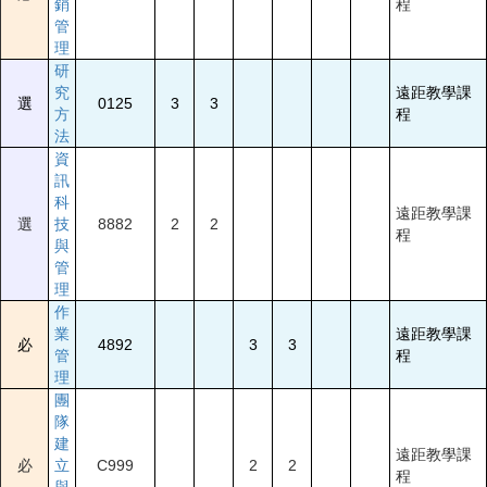
銷
程
管
理
研
究
遠距教學課
選
0125
3
3
方
程
法
資
訊
科
遠距教學課
選
技
8882
2
2
程
與
管
理
作
業
遠距教學課
必
4892
3
3
管
程
理
團
隊
建
遠距教學課
必
立
C999
2
2
程