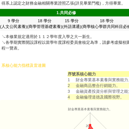
榮譽榜
活動影音
得系上認定之財務金融相關專業證照乙張(詳見畢業門檻)，方得畢業。
學碩連讀
相關連結
校友網
1.共同必修
9 學分
18 學分
15 學分
18 學分
輔系/雙主修
招生資訊
(人文公民素養)
(商學管理基礎素養)
(外語溝通)
(商學核心學群共同科目必修
畢業生流向調查
↘本修業規定適用於１１２學年度入學之大一新生。
English
↘各學期實際開設課程以當學年度課程委員會核定為準，請參考虛擬校
程一覽表。
系核心能力指標及雷達圖
序號
系核心能力
1
財金專業基本素養與實務能力
2
金融商品整合行銷能力。
3
金融資產投資分析與管理之能
4
金融倫理道德及國際視野。
財金專業基本素養與實務能力。
20