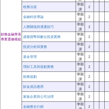
學期
稅務法規
2
課
學期
金融科技導論
2
課
學期
人際關係與溝通技巧
2
課
財務金融學系
學期
虛擬貨幣與數位投資實務
2
專業選修模組
課
學期
投資分析與實務
2
課
學期
基金管理
2
課
學期
理財工具與規劃實務
2
課
學期
稅務規劃
2
課
學期
財金資訊應用
2
課
學期
家族企業與公司治理
2
課
學期
金融整合行銷
2