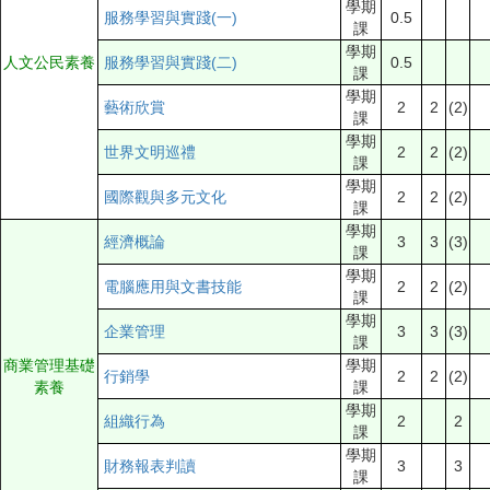
學期
服務學習與實踐(一)
0.5
課
學期
人文公民素養
服務學習與實踐(二)
0.5
課
學期
藝術欣賞
2
2
(2)
課
學期
世界文明巡禮
2
2
(2)
課
學期
國際觀與多元文化
2
2
(2)
課
學期
經濟概論
3
3
(3)
課
學期
電腦應用與文書技能
2
2
(2)
課
學期
企業管理
3
3
(3)
課
商業管理基礎
學期
行銷學
2
2
(2)
素養
課
學期
組織行為
2
2
課
學期
財務報表判讀
3
3
課