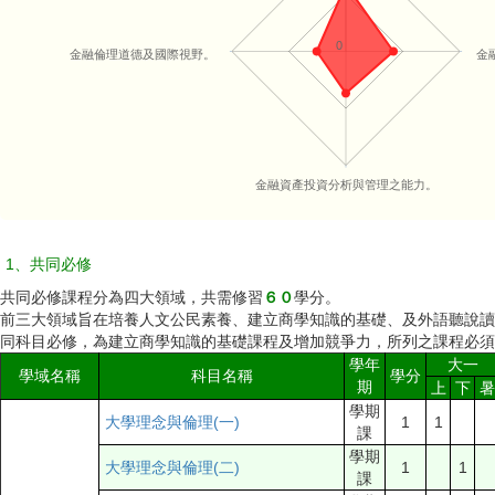
0
金融倫理道德及國際視野。
金
金融資產投資分析與管理之能力。
1、共同必修
共同必修課程分為四大領域，共需修習
６
０
學分。
前三大領域旨在培養人文公民素養、建立商學知識的基礎、及外語聽說讀
同科目必修，為建立商學知識的基礎課程及增加競爭力，所列之課程必須
學年
大一
學域名稱
科目名稱
學分
期
上
下
暑
學期
大學理念與倫理(一)
1
1
課
學期
大學理念與倫理(二)
1
1
課