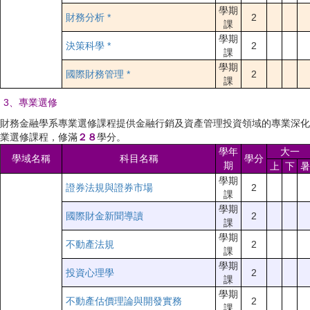
學期
財務分析 *
2
課
學期
決策科學 *
2
課
學期
國際財務管理 *
2
課
3、專業選修
財務金融學系專業選修課程提供金融行銷及資產管理投資領域的專業深化
業選修課程，修滿
２
８
學分。
學年
大一
學域名稱
科目名稱
學分
期
上
下
暑
學期
證券法規與證券市場
2
課
學期
國際財金新聞導讀
2
課
學期
不動產法規
2
課
學期
投資心理學
2
課
學期
不動產估價理論與開發實務
2
課