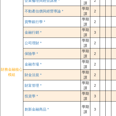
企業倫理與經營講座 *
2
課
學期
不動產估價與經營導論 *
2
課
學期
貨幣銀行學 *
2
課
學期
金融行銷 *
3
課
學期
公司理財 *
2
課
學期
保險學 *
2
課
學期
金融市場 *
2
課
財務金融核心
學期
模組
財金法規 *
2
課
學期
財富管理 *
2
課
學期
投資學 *
3
課
學期
創新金融商品 *
3
課