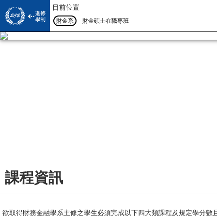
目前位置
財金系
財金碩士在職專班
系所導覽
師資陣容
系所特色
課程資訊
專/兼任教授
所長/主任的話
活動影音
修課規定
導師
系所簡介
學習成果
活動照片
學習地圖
課程資訊
輔導老師
系所沿革/歷屆主任
下載專區
成果展
Facebook
畢業門檻
專員/助教
校友園地
欲取得財務金融學系主修之學生必須完成以下四大類課程及規定學分數