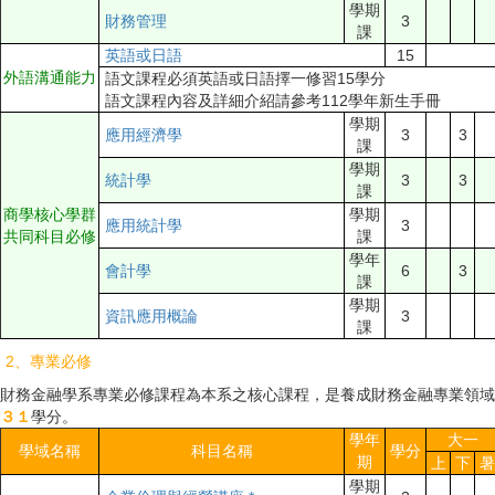
學期
財務管理
3
課
英語或日語
15
外語溝通能力
語文課程必須英語或日語擇一修習15學分
語文課程內容及詳細介紹請參考112學年新生手冊
學期
應用經濟學
3
3
課
學期
統計學
3
3
課
商學核心學群
學期
應用統計學
3
共同科目必修
課
學年
會計學
6
3
課
學期
資訊應用概論
3
課
2、專業必修
財務金融學系專業必修課程為本系之核心課程，是養成財務金融專業領域
３
１
學分。
學年
大一
學域名稱
科目名稱
學分
期
上
下
暑
學期