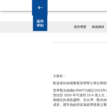
系所導覽
師資陣容
大家好：
歡迎來到休閒事業管理學士學位學程!
世界觀光組織(UNWTO)統計2015
預估至 2020 年可達到 15.6 億
期穩定的成長趨勢。在台灣，觀光休
成長，躍升為政府促進經濟發展之重