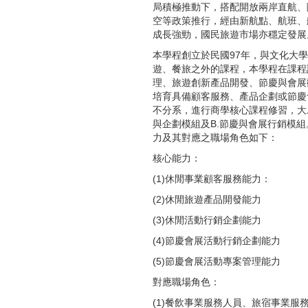
局積極推動下，搭配開放兩岸直航、
空等政策推行，經由新航點、航班、
成長強勁，國民旅遊市場亦穩定發展
本學程創立於民國97年，與文化大
遊、餐旅之外的課程，本學程在課程
理、旅遊創新產品開發、節慶與會展
培育具備顧客服務、產品企劃或節慶
不分系，進行商學核心課程修習，大
與企劃模組及B.節慶與會展行銷模
力及其對應之職場角色如下：
核心能力：
(1)休閒事業顧客服務能力：
(2)休閒旅遊產品開發能力
(3)休閒活動行銷企劃能力
(4)節慶會展活動行銷企劃能力
(5)節慶會展活動專案管理能力
對應職場角色：
(1)餐飲事業服務人員、旅宿事業