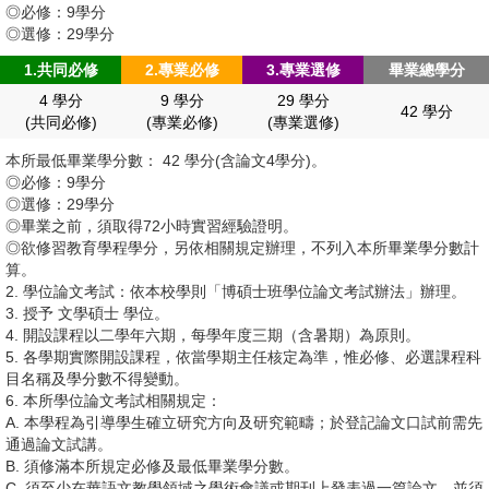
榮譽榜
活動影音
◎必修：9學分
論文規範
◎選修：29學分
相關連結
校友網
1.共同必修
2.專業必修
3.專業選修
畢業總學分
提報流程
招生資訊
4 學分
9 學分
29 學分
畢業生流向調查
42 學分
(共同必修)
(專業必修)
(專業選修)
格式設定
本所最低畢業學分數： 42 學分(含論文4學分)。
◎必修：9學分
其他相關規定
◎選修：29學分
◎畢業之前，須取得72小時實習經驗證明。
◎欲修習教育學程學分，另依相關規定辦理，不列入本所畢業學分數計
算。
2. 學位論文考試：依本校學則「博碩士班學位論文考試辦法」辦理。
3. 授予 文學碩士 學位。
4. 開設課程以二學年六期，每學年度三期（含暑期）為原則。
5. 各學期實際開設課程，依當學期主任核定為準，惟必修、必選課程科
目名稱及學分數不得變動。
6. 本所學位論文考試相關規定：
A. 本學程為引導學生確立研究方向及研究範疇；於登記論文口試前需先
通過論文試講。
B. 須修滿本所規定必修及最低畢業學分數。
C. 須至少在華語文教學領域之學術會議或期刊上發表過一篇論文，並須