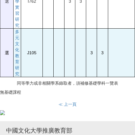
選
學
I762
3
3
實
習
研
究
多
元
文
化
選
J105
3
3
教
育
研
究
同等學力或非相關學系錄取者，須補修基礎學科一覽表
無基礎課程
≪ 上一頁
中國文化大學推廣教育部