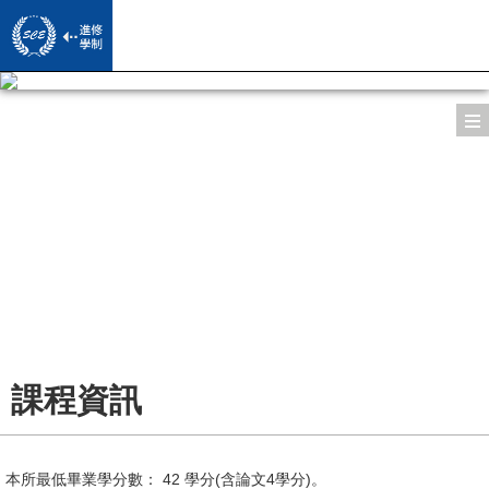
系所導覽
師資陣容
所長/主任的話
課程資訊
專/兼任教授
系所簡介
活動影音
修課規定
導師
系所沿革/歷屆主任
學習成果
活動照片
學習地圖
課程資訊
專員/助教
下載專區
歷屆學位論文
Facebook
畢業門檻
校友園地
本所最低畢業學分數： 42 學分(含論文4學分)。