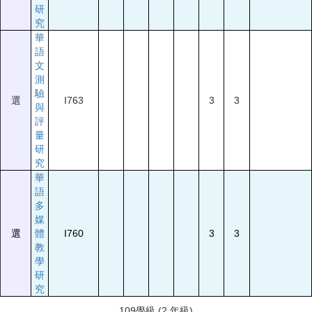
研
究
華
語
文
測
驗
選
I763
3
3
與
評
量
研
究
華
語
多
媒
選
體
I760
3
3
教
學
研
究
109學級 (2 年級)