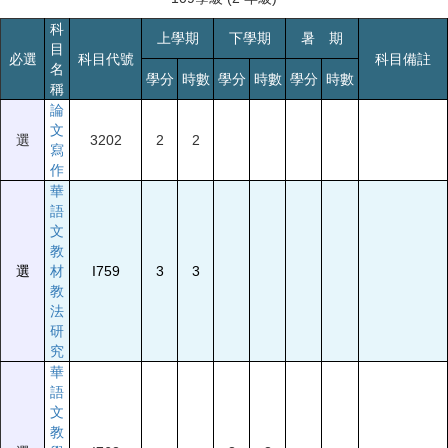
科
上學期
下學期
暑 期
目
必選
科目代號
科目備註
名
學分
時數
學分
時數
學分
時數
稱
論
文
選
3202
2
2
寫
作
華
語
文
教
選
材
I759
3
3
教
法
研
究
華
語
文
教