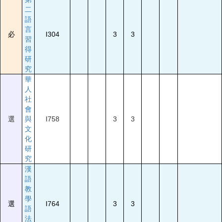
二
語
言
必
I304
3
3
習
得
研
究
華
人
社
會
選
與
I758
3
3
文
化
研
究
漢
語
教
學
選
I764
3
3
語
法