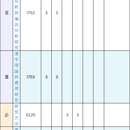
分
析
選
與
I752
3
3
偏
誤
分
析
研
究
漢
字
理
論
選
與
I753
3
3
應
用
研
究
研
究
必
0125
3
3
方
法
第