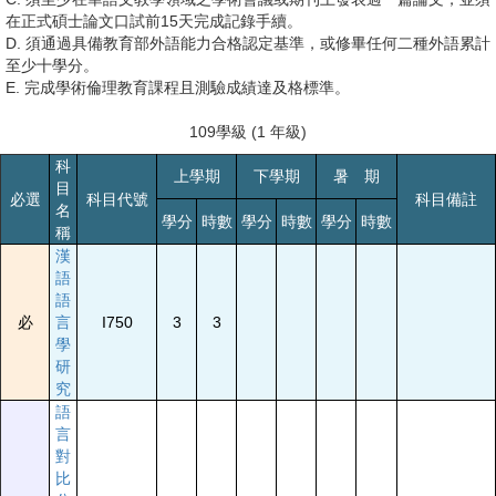
在正式碩士論文口試前15天完成記錄手續。
D. 須通過具備教育部外語能力合格認定基準，或修畢任何二種外語累計
至少十學分。
E. 完成學術倫理教育課程且測驗成績達及格標準。
109學級 (1 年級)
科
上學期
下學期
暑 期
目
必選
科目代號
科目備註
名
學分
時數
學分
時數
學分
時數
稱
漢
語
語
必
言
I750
3
3
學
研
究
語
言
對
比