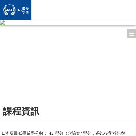
系所導覽
師資陣容
所長的話
課程資訊
專/兼任教授
系所特色
活動影音
修課規定
導師
授課方式
學習成果
活動照片
學習地圖
課程資訊
專員/助教
校友學習經驗分享
下載專區
歷屆學位論文
Facebook
畢業門檻
商管所校友專訪文章/影片
校友園地
1.本所最低畢業學分數： 42 學分（含論文4學分，得以技術報告替