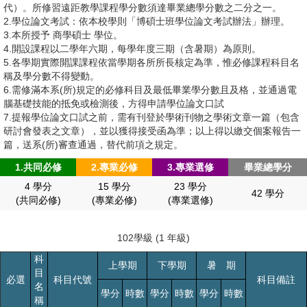
榮譽榜
活動影音
代）。所修習遠距教學課程學分數須達畢業總學分數之二分之一。
論文規範
2.學位論文考試：依本校學則「博碩士班學位論文考試辦法」辦理。
系所沿革/歷屆主任
相關連結
所友會
3.本所授予 商學碩士 學位。
4.開設課程以二學年六期，每學年度三期（含暑期）為原則。
課程特色
招生資訊
5.各學期實際開課課程依當學期各所所長核定為準，惟必修課程科目名
校友網
稱及學分數不得變動。
教材試閱
6.需修滿本系(所)規定的必修科目及最低畢業學分數且及格，並通過電
English
學分班
腦基礎技能的抵免或檢測後，方得申請學位論文口試
校友發展追蹤
7.提報學位論文口試之前，需有刊登於學術刊物之學術文章一篇（包含
研討會發表之文章），並以獲得接受函為準；以上得以繳交個案報告一
考試項目及日程
畢業生流向調查
篇，送系(所)審查通過，替代前項之規定。
1.共同必修
2.專業必修
3.專業選修
畢業總學分
視訊口試規範
4 學分
15 學分
23 學分
42 學分
(共同必修)
(專業必修)
(專業選修)
102學級 (1 年級)
科
上學期
下學期
暑 期
目
必選
科目代號
科目備註
名
學分
時數
學分
時數
學分
時數
稱