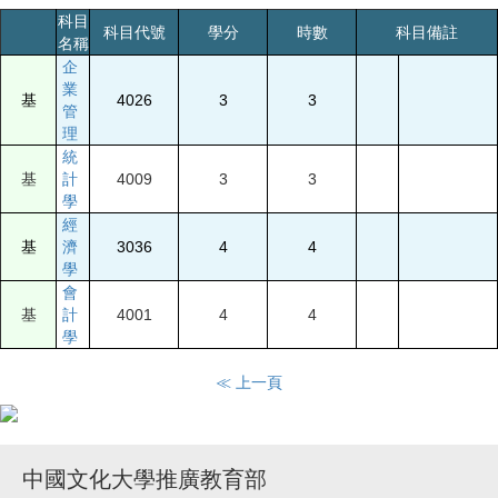
科目
科目代號
學分
時數
科目備註
名稱
企
業
基
4026
3
3
管
理
統
基
計
4009
3
3
學
經
基
濟
3036
4
4
學
會
基
計
4001
4
4
學
≪ 上一頁
中國文化大學推廣教育部