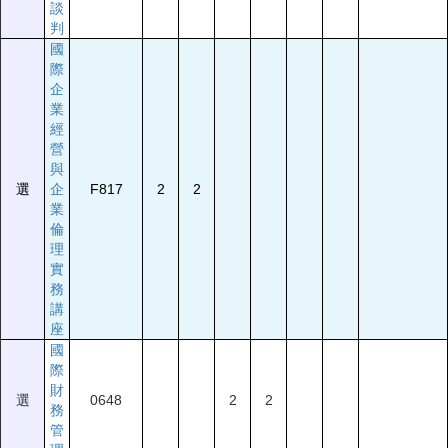
談
判
國
際
企
業
經
營
與
選
企
F817
2
2
業
倫
理
實
務
講
座
國
際
財
選
0648
2
2
務
管