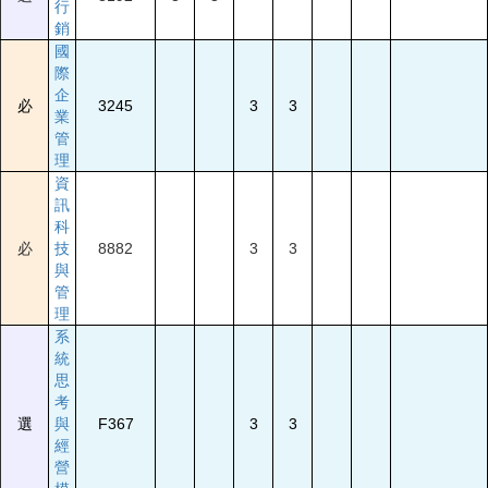
行
銷
國
際
企
必
3245
3
3
業
管
理
資
訊
科
必
技
8882
3
3
與
管
理
系
統
思
考
選
與
F367
3
3
經
營