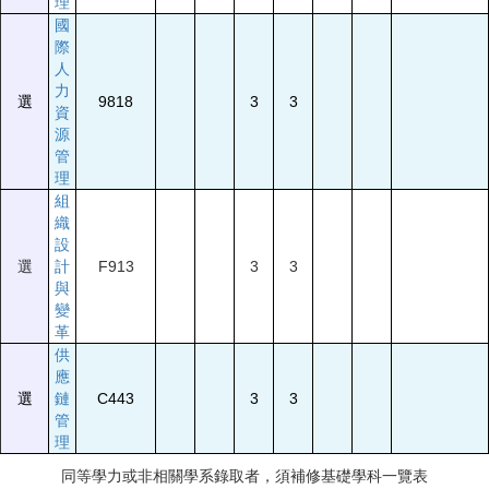
理
國
際
人
力
選
9818
3
3
資
源
管
理
組
織
設
選
計
F913
3
3
與
變
革
供
應
選
鏈
C443
3
3
管
理
同等學力或非相關學系錄取者，須補修基礎學科一覽表