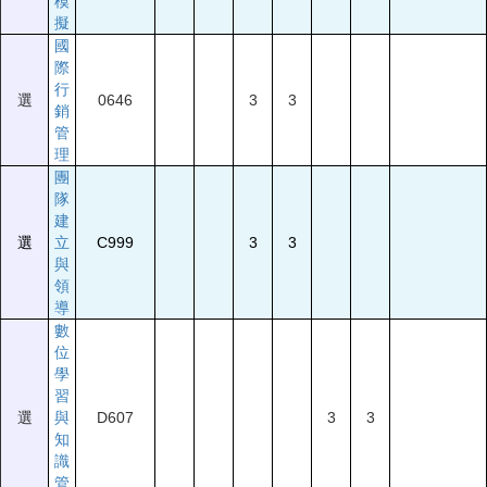
模
擬
國
際
行
選
0646
3
3
銷
管
理
團
隊
建
選
立
C999
3
3
與
領
導
數
位
學
習
選
與
D607
3
3
知
識
管