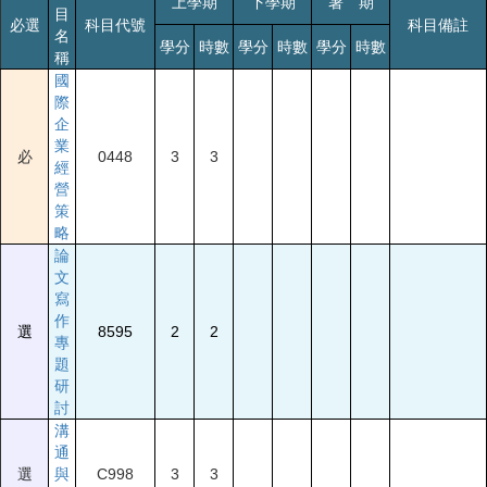
上學期
下學期
暑 期
目
必選
科目代號
科目備註
名
學分
時數
學分
時數
學分
時數
稱
國
際
企
業
必
0448
3
3
經
營
策
略
論
文
寫
作
選
8595
2
2
專
題
研
討
溝
通
選
與
C998
3
3