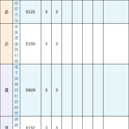
研
究
必
0125
3
3
方
法
決
策
理
必
論
E280
3
3
與
行
為
電
子
商
務
選
與
D609
3
3
社
群
經
營
網
路
選
8192
3
3