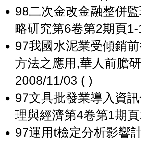
98
二次金改金融整併監
略研究第6卷第2期頁1-17，1
97
我國水泥業受傾銷前
方法之應用,華人前膽研究
2008/11/03 ( )
97
文具批發業導入資訊
理與經濟第4卷第1期頁127-1
97
運用t檢定分析影響