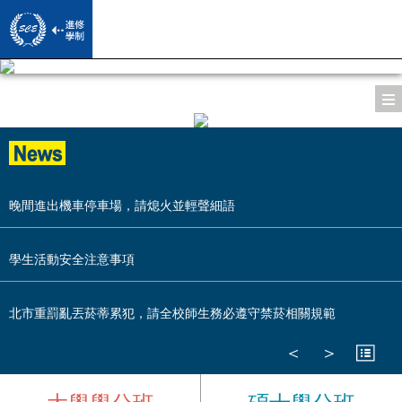
系所導覽
師資陣容
所長/主任的話
晚間進出機車停車場，請熄火並輕聲細語
課程資訊
專/兼任教授
系所簡介
學生活動安全注意事項
活動影音
修課規定
導師
系所沿革/歷屆主任
學習成果
活動照片
北市重罰亂丟菸蒂累犯，請全校師生務必遵守禁菸相關規範
學習地圖
專員/助教
下載專區
＜
＞
歷年學位論文
Facebook
畢業門檻
校友園地