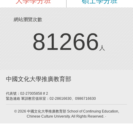
大學學分班
碩士學分班
榮譽榜
活動影音
論文規範
相關連結
校友網
網站瀏覽次數
提報流程
招生資訊
畢業生流向調查
81266
格式規定
人
其他相關規定
中國文化大學推廣教育部
代表號：02-27005858 # 2
緊急連絡 軍訓教官值班室：02-28616630、0986716630
© 2026 中國文化大學推廣教育部 School of Continuing Education,
Chinese Culture University. All Rights Reserved. ·